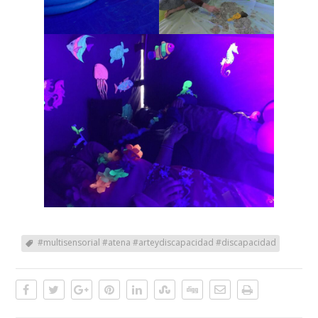
#multisensorial #atena #arteydiscapacidad #discapacidad