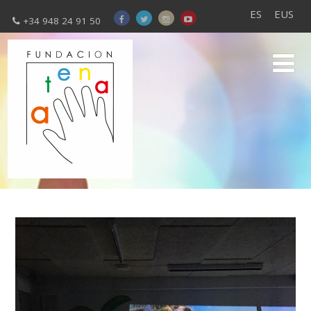
ES
EUS
+34 948 24 91 50