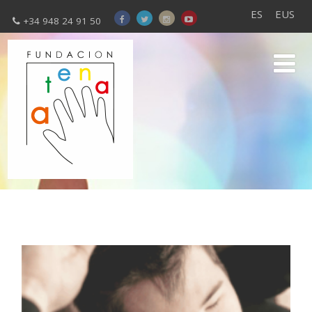
ES
EUS
+34 948 24 91 50