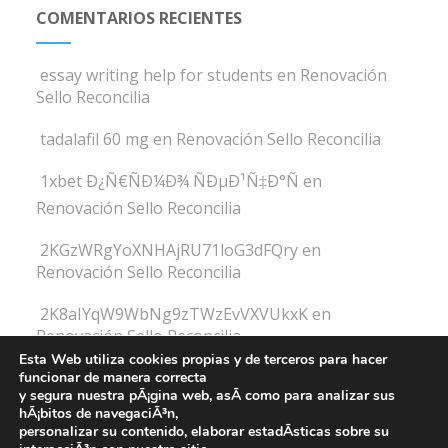
COMENTARIOS RECIENTES
essay writing help for students
en
Renovación
Sello Reconcilia
tadalafil 60 mg
en
Renovación Sello Reconcilia
1xbet Ð¿Ñ€ÑÐ¼Ð¾ ÑÐµÐ¹Ñ‡Ð°Ñ
en
Renovación Sello Reconcilia
2KGzWRgYoXNHAjRU71loG3dFQry
en
Renovación Sello Reconcilia
2K8aIYqW9WbNg9zTWzEvVXVUkxK
en
Renovación Sello Reconcilia
Esta Web utiliza cookies propias y de terceros para hacer
funcionar de manera correcta
y segura nuestra pÃ¡gina web, asÃ­ como para analizar sus
hÃ¡bitos de navegaciÃ³n,
personalizar su contenido, elaborar estadÃ­sticas sobre su