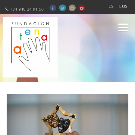
ES
EUS
+34 948 24 91 50