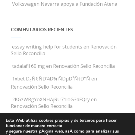
Volkswagen Navarra apoya a Fundación Atena
COMENTARIOS RECIENTES
essay writing help for students
en
Renovación
Sello Reconcilia
tadalafil 60 mg
en
Renovación Sello Reconcilia
1xbet Ð¿Ñ€ÑÐ¼Ð¾ ÑÐµÐ¹Ñ‡Ð°Ñ
en
Renovación Sello Reconcilia
2KGzWRgYoXNHAjRU71loG3dFQry
en
Renovación Sello Reconcilia
2K8aIYqW9WbNg9zTWzEvVXVUkxK
en
Esta Web utiliza cookies propias y de terceros para hacer
Renovación Sello Reconcilia
funcionar de manera correcta
y segura nuestra pÃ¡gina web, asÃ­ como para analizar sus