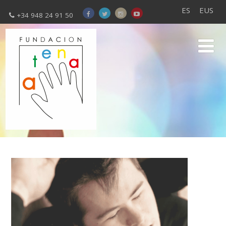
ES
EUS
+34 948 24 91 50