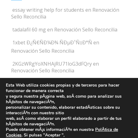
essay writing help for students
en
Renovación
Sello Reconcilia
tadalafil 60 mg
en
Renovación Sello Reconcilia
1xbet Ð¿Ñ€ÑÐ¼Ð¾ ÑÐµÐ¹Ñ‡Ð°Ñ
en
Renovación Sello Reconcilia
2KGzWRgYoXNHAjRU71loG3dFQry
en
Renovación Sello Reconcilia
2K8aIYqW9WbNg9zTWzEvVXVUkxK
en
Esta Web utiliza cookies propias y de terceros para hacer
Renovación Sello Reconcilia
funcionar de manera correcta
y segura nuestra pÃ¡gina web, asÃ­ como para analizar sus
hÃ¡bitos de navegaciÃ³n,
personalizar su contenido, elaborar estadÃ­sticas sobre su
interacciÃ³n con nuestro sitio
Fundación Atena -
web, asÃ­ como elaborar un perfil elaborado a partir de tus
hÃ¡bitos de navegaciÃ³n.
Aviso legal y Política de privacidad
-
Política de cookies
Puede obtener mÃ¡s informaciÃ³n en nuestra
PolÃ­tica de
Cookies
. Si pulsas "Aceptar ",