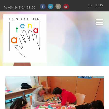
ES
EUS
+34 948 24 91 50