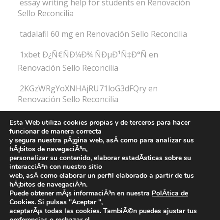
essay writing help for students
en
Renovación
Sello Reconcilia
tadalafil 60 mg
en
Renovación Sello Reconcilia
1xbet Ð¿Ñ€ÑÐ¼Ð¾ ÑÐµÐ¹Ñ‡Ð°Ñ
en
Renovación Sello Reconcilia
2KGzWRgYoXNHAjRU71loG3dFQry
en
Renovación Sello Reconcilia
2K8aIYqW9WbNg9zTWzEvVXVUkxK
en
Esta Web utiliza cookies propias y de terceros para hacer
Renovación Sello Reconcilia
funcionar de manera correcta
y segura nuestra pÃ¡gina web, asÃ­ como para analizar sus
hÃ¡bitos de navegaciÃ³n,
personalizar su contenido, elaborar estadÃ­sticas sobre su
interacciÃ³n con nuestro sitio
Fundación Atena -
web, asÃ­ como elaborar un perfil elaborado a partir de tus
hÃ¡bitos de navegaciÃ³n.
Aviso legal y Política de privacidad
-
Política de cookies
Puede obtener mÃ¡s informaciÃ³n en nuestra
PolÃ­tica de
Cookies
. Si pulsas "Aceptar ",
©
2025 Todos los derechos reservados
aceptarÃ¡s todas las cookies. TambiÃ©n puedes ajustar tus
preferencias o rechazar el