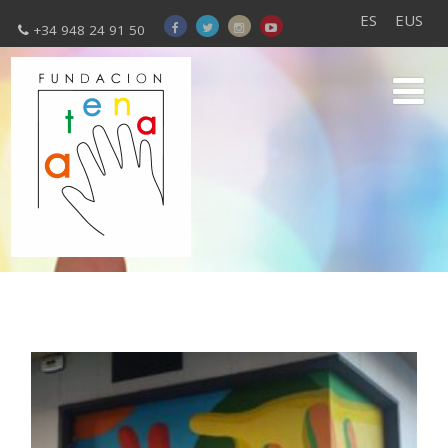
ES
EUS
+34 948 24 91 50