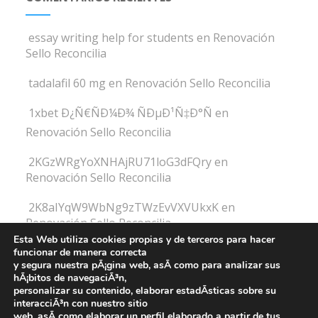
essay writing help for students
en
Renovación
Sello Reconcilia
tadalafil 60 mg
en
Renovación Sello Reconcilia
1xbet Ð¿Ñ€ÑÐ¼Ð¾ ÑÐµÐ¹Ñ‡Ð°Ñ
en
Renovación Sello Reconcilia
2KGzWRgYoXNHAjRU71loG3dFQry
en
Renovación Sello Reconcilia
2K8aIYqW9WbNg9zTWzEvVXVUkxK
en
Renovación Sello Reconcilia
Esta Web utiliza cookies propias y de terceros para hacer
funcionar de manera correcta
y segura nuestra pÃ¡gina web, asÃ­ como para analizar sus
hÃ¡bitos de navegaciÃ³n,
personalizar su contenido, elaborar estadÃ­sticas sobre su
interacciÃ³n con nuestro sitio
Fundación Atena -
web, asÃ­ como elaborar un perfil elaborado a partir de tus