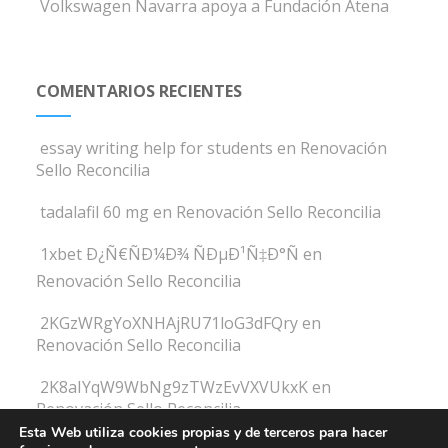
Volkswagen Navarra apoya a Fundación Atena
COMENTARIOS RECIENTES
essay writing help for students
en
Renovación
Sello Reconcilia
tadalafil 60 mg
en
Renovación Sello Reconcilia
1xbet Ð¿Ñ€ÑÐ¼Ð¾ ÑÐµÐ¹Ñ‡Ð°Ñ
en
Renovación Sello Reconcilia
2KGzWRgYoXNHAjRU71loG3dFQry
en
Renovación Sello Reconcilia
2K8aIYqW9WbNg9zTWzEvVXVUkxK
en
Renovación Sello Reconcilia
Esta Web utiliza cookies propias y de terceros para hacer