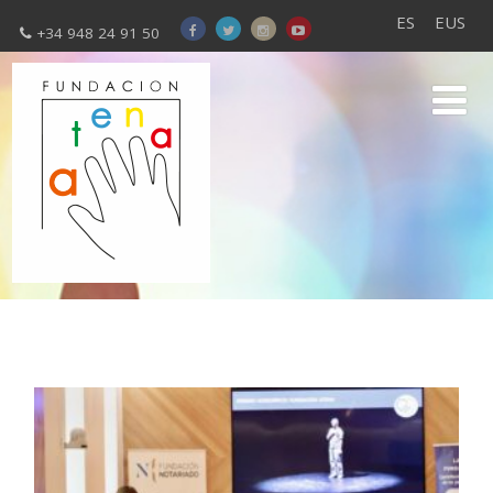
ES
EUS
+34 948 24 91 50