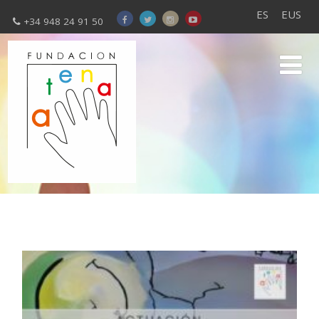
ES
EUS
+34 948 24 91 50