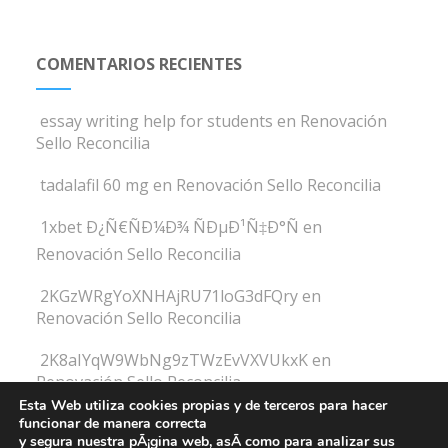
COMENTARIOS RECIENTES
essay writing help for students
en
Renovación
Sello Reconcilia
tadalafil 60 mg
en
Renovación Sello Reconcilia
1xbet Ð¿Ñ€ÑÐ¼Ð¾ ÑÐµÐ¹Ñ‡Ð°Ñ
en
Renovación Sello Reconcilia
2KGzWRgYoXNHAjRU71loG3dFQry
en
Renovación Sello Reconcilia
2K8aIYqW9WbNg9zTWzEvVXVUkxK
en
Renovación Sello Reconcilia
Esta Web utiliza cookies propias y de terceros para hacer
funcionar de manera correcta
y segura nuestra pÃ¡gina web, asÃ­ como para analizar sus