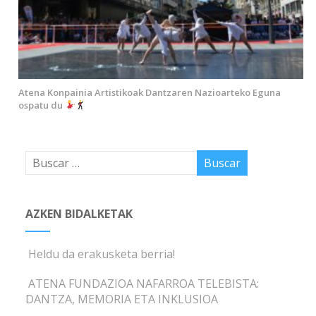
Atena Konpainia Artistikoak Dantzaren Nazioarteko Eguna
ospatu du
AZKEN BIDALKETAK
Heldu da erakusketa berria!
ATENA FUNDAZIOA NAFARROA TELEBISTA:
DANTZA, MEMORIA ETA INKLUSIOA