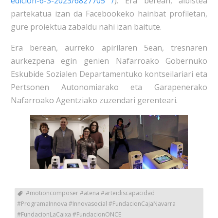
edicion-6-3-2023/6827705 /
). Era berean, albistea
partekatua izan da Facebookeko hainbat profiletan,
gure proiektua zabaldu nahi izan baitute.
Era berean, aurreko apirilaren 5ean, tresnaren
aurkezpena egin genien Nafarroako Gobernuko
Eskubide Sozialen Departamentuko kontseilariari eta
Pertsonen Autonomiarako eta Garapenerako
Nafarroako Agentziako zuzendari gerenteari.
#motioncomposer #atena #arteidiscapacidad
#ProgramaInnova #Innovasocial #FundacionCajaNavarra
#FundacionLaCaixa #FundacionONCE