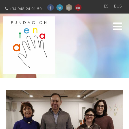
ES
EUS
+34 948 24 91 50