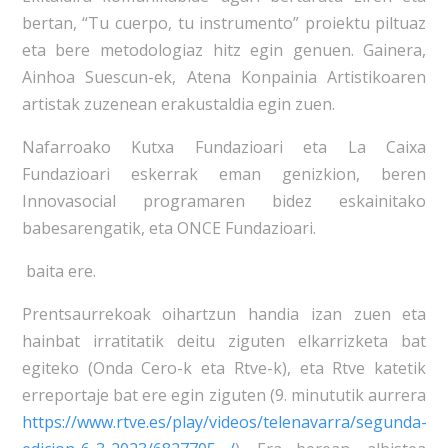
bertan, “Tu cuerpo, tu instrumento” proiektu piltuaz
eta bere metodologiaz hitz egin genuen. Gainera,
Ainhoa Suescun-ek, Atena Konpainia Artistikoaren
artistak zuzenean erakustaldia egin zuen.
Nafarroako Kutxa Fundazioari eta La Caixa
Fundazioari eskerrak eman genizkion, beren
Innovasocial programaren bidez eskainitako
babesarengatik, eta ONCE Fundazioari.
baita ere.
Prentsaurrekoak oihartzun handia izan zuen eta
hainbat irratitatik deitu ziguten elkarrizketa bat
egiteko (Onda Cero-k eta Rtve-k), eta Rtve katetik
erreportaje bat ere egin ziguten (9. minututik aurrera
https://www.rtve.es/play/videos/telenavarra/segunda-