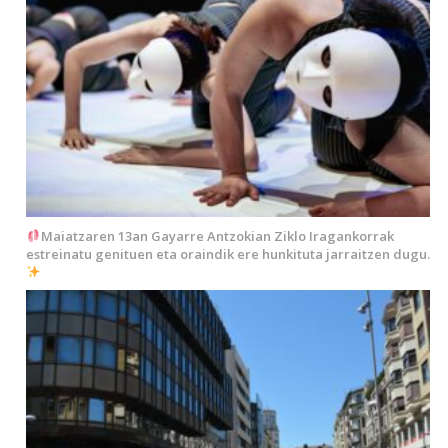
Maiatzaren 13an Gayarre Antzokian Ziklo Iragankorrak
estreinatu genituen eta oraindik ere hunkituta jarraitzen dugu.