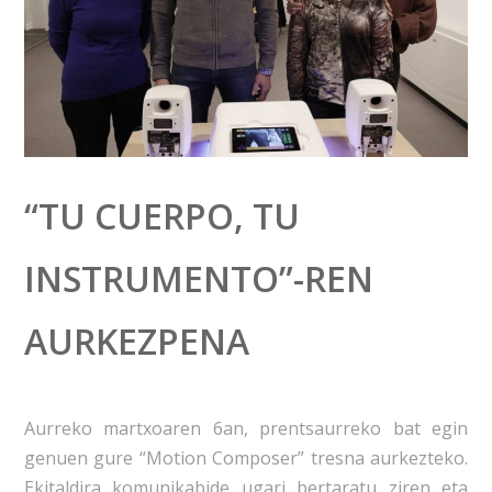
“TU CUERPO, TU
INSTRUMENTO”-REN
AURKEZPENA
Aurreko martxoaren 6an, prentsaurreko bat egin
genuen gure “Motion Composer” tresna aurkezteko.
Ekitaldira komunikabide ugari bertaratu ziren eta