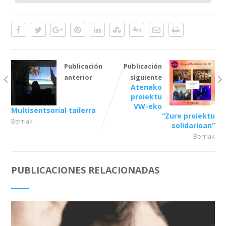
Publicación
Publicación
anterior
siguiente
Atenako
proiektu
VW-eko
Multisentsorial tailerra
“Zure proiektu
Berriak
solidarioan”
Berriak
PUBLICACIONES RELACIONADAS