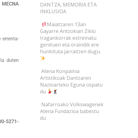
a
MECNA
DANTZA, MEMORIA ETA
INKLUSIOA
Maiatzaren 13an
Gayarre Antzokian Ziklo
Iragankorrak estreinatu
 errenta-
genituen eta oraindik ere
hunkituta jarraitzen dugu.
ala duten
Atena Konpainia
Artistikoak Dantzaren
Nazioarteko Eguna ospatu
du
Nafarroako Volkswagenek
Atena Fundazioa babestu
du
00-5271-