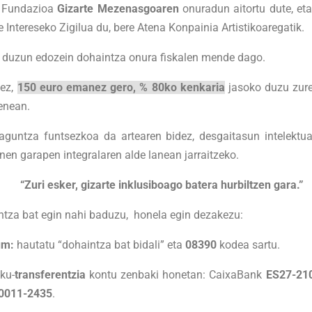
 Fundazioa
Gizarte Mezenasgoaren
onuradun aitortu dute, et
e Intereseko Zigilua du, bere Atena Konpainia Artistikoaregatik.
n duzun edozein dohaintza onura fiskalen mende dago.
dez,
150 euro emanez gero, % 80ko kenkaria
jasoko duzu zure
enean.
laguntza funtsezkoa da artearen bidez, desgaitasun intelektu
nen garapen integralaren alde lanean jarraitzeko.
“Zuri esker, gizarte inklusiboago batera hurbiltzen gara.”
tza bat egin nahi baduzu,
honela egin dezakezu:
um:
hautatu “dohaintza bat bidali” eta
08390
kodea sartu.
ku-
transferentzia
kontu zenbaki honetan:
CaixaBank
ES27-21
0011-2435
.