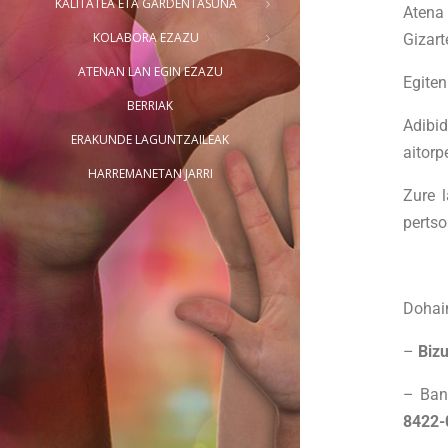
KALITATEA ETA GARDENTASUNA
Atena
KOLABORA EZAZU
Gizart
ATENAN LAN EGIN EZAZU
Egite
BERRIAK
Adibi
ERAKUNDE LAGUNTZAILEAK
aitorp
HARREMANETAN JARRI
Zure 
pertso
Dohain
–
Biz
– Ban
8422-