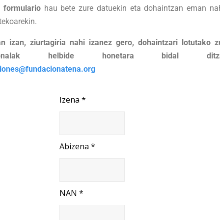
o
formulario
hau bete zure datuekin eta dohaintzan eman na
tekoarekin.
n izan, ziurtagiria nahi izanez gero, dohaintzari lotutako 
tsonalak helbide honetara bidal ditzak
iones@fundacionatena.org
Izena *
Abizena *
NAN *