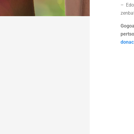
– Ed
zenba
Gogoa
per
donac