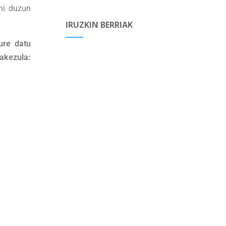
hi duzun
IRUZKIN BERRIAK
zure datu
ezula: