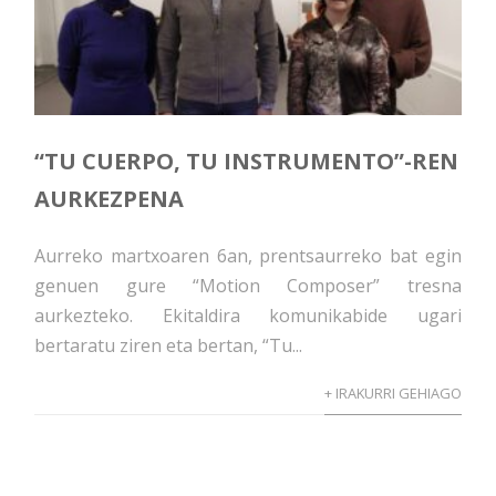
“TU CUERPO, TU INSTRUMENTO”-REN
AURKEZPENA
Aurreko martxoaren 6an, prentsaurreko bat egin
genuen gure “Motion Composer” tresna
aurkezteko. Ekitaldira komunikabide ugari
bertaratu ziren eta bertan, “Tu...
+ IRAKURRI GEHIAGO