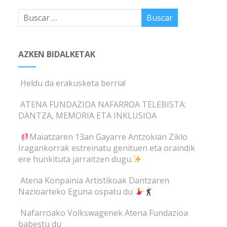
AZKEN BIDALKETAK
Heldu da erakusketa berria!
ATENA FUNDAZIOA NAFARROA TELEBISTA:
DANTZA, MEMORIA ETA INKLUSIOA
Maiatzaren 13an Gayarre Antzokian Ziklo
Iragankorrak estreinatu genituen eta oraindik
ere hunkituta jarraitzen dugu.
Atena Konpainia Artistikoak Dantzaren
Nazioarteko Eguna ospatu du
Nafarroako Volkswagenek Atena Fundazioa
babestu du