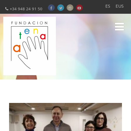
ES
EUS
+34 948 24 91 50