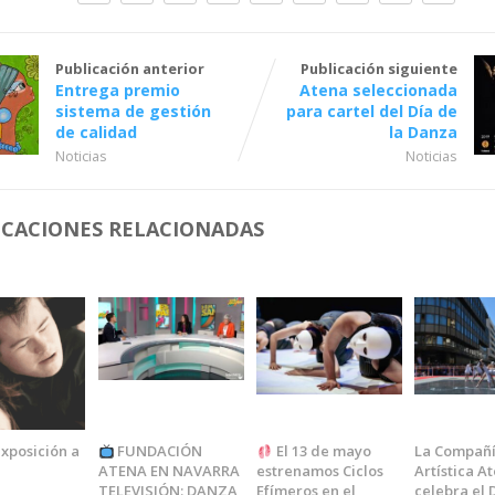
Publicación anterior
Publicación siguiente
Entrega premio
Atena seleccionada
sistema de gestión
para cartel del Día de
de calidad
la Danza
Noticias
Noticias
ICACIONES RELACIONADAS
xposición a
FUNDACIÓN
El 13 de mayo
La Compañ
ATENA EN NAVARRA
estrenamos Ciclos
Artística A
TELEVISIÓN: DANZA,
Efímeros en el
celebra el 