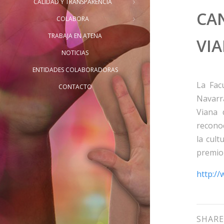
CALIDAD Y TRANSPARENCIA
CA
COLABORA
TRABAJA EN ATENA
VI
NOTICIAS
ENTIDADES COLABORADORAS
La Fac
CONTACTO
Navarr
Viana 
reconoc
la cult
premio 
http:/
SHARE