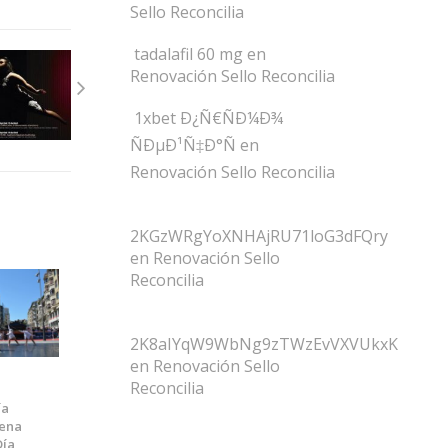
Sello Reconcilia
tadalafil 60 mg
en
Renovación Sello Reconcilia
1xbet Ð¿Ñ€ÑÐ¼Ð¾
ÑÐµÐ¹Ñ‡Ð°Ñ
en
Renovación Sello Reconcilia
2KGzWRgYoXNHAjRU71loG3dFQry
en
Renovación Sello
Reconcilia
2K8aIYqW9WbNg9zTWzEvVXVUkxK
en
Renovación Sello
Reconcilia
ía
tena
Día