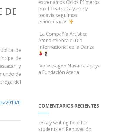
estrenamos Ciclos Efímeros
E DE
en el Teatro Gayarre y
todavía seguimos
emocionadas.
La Compañía Artística
Atena celebra el Día
Internacional de la Danza
ública de
íncipe de
Volkswagen Navarra apoya
estacar y
a Fundación Atena
l mundo de
ntrega del
ias/2019/03/01/Presentadas+seis+candidaturas+al+Premio
COMENTARIOS RECIENTES
essay writing help for
students
en
Renovación