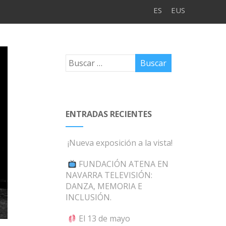
ES
EUS
ENTRADAS RECIENTES
¡Nueva exposición a la vista!
FUNDACIÓN ATENA EN
NAVARRA TELEVISIÓN:
DANZA, MEMORIA E
INCLUSIÓN.
El 13 de mayo