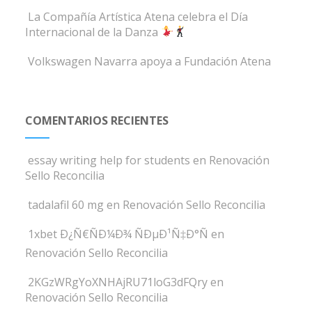
La Compañía Artística Atena celebra el Día
Internacional de la Danza
Volkswagen Navarra apoya a Fundación Atena
COMENTARIOS RECIENTES
essay writing help for students
en
Renovación
Sello Reconcilia
tadalafil 60 mg
en
Renovación Sello Reconcilia
1xbet Ð¿Ñ€ÑÐ¼Ð¾ ÑÐµÐ¹Ñ‡Ð°Ñ
en
Renovación Sello Reconcilia
2KGzWRgYoXNHAjRU71loG3dFQry
en
Renovación Sello Reconcilia