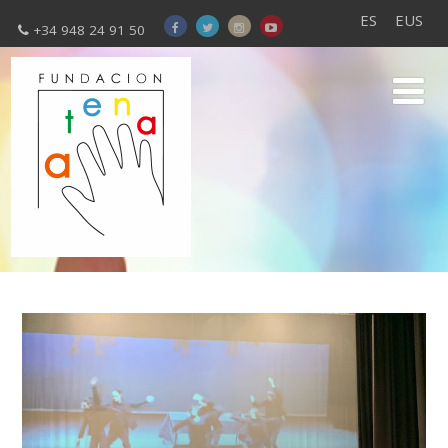
ES
EUS
+34 948 24 91 50