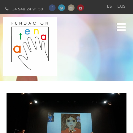
ES
EUS
+34 948 24 91 50