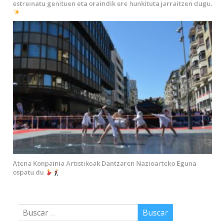
estreinatu genituen eta oraindik ere hunkituta jarraitzen dugu.
Atena Konpainia Artistikoak Dantzaren Nazioarteko Eguna
ospatu du