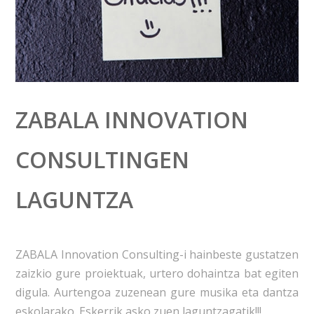
ZABALA INNOVATION
CONSULTINGEN
LAGUNTZA
ZABALA Innovation Consulting-i hainbeste gustatzen
zaizkio gure proiektuak, urtero dohaintza bat egiten
digula. Aurtengoa zuzenean gure musika eta dantza
eskolarako. Eskerrik asko zuen laguntzagatik!!!