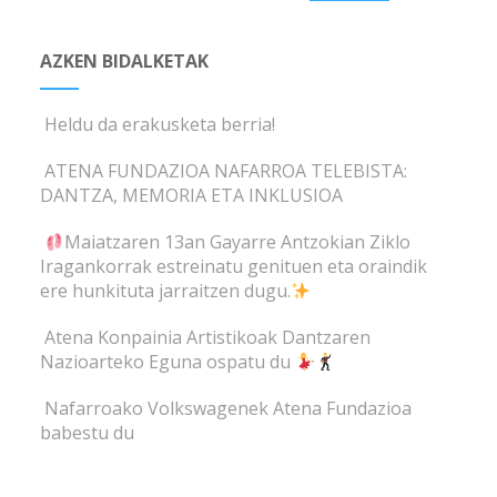
AZKEN BIDALKETAK
Heldu da erakusketa berria!
ATENA FUNDAZIOA NAFARROA TELEBISTA:
DANTZA, MEMORIA ETA INKLUSIOA
Maiatzaren 13an Gayarre Antzokian Ziklo
Iragankorrak estreinatu genituen eta oraindik
ere hunkituta jarraitzen dugu.
Atena Konpainia Artistikoak Dantzaren
Nazioarteko Eguna ospatu du
Nafarroako Volkswagenek Atena Fundazioa
babestu du