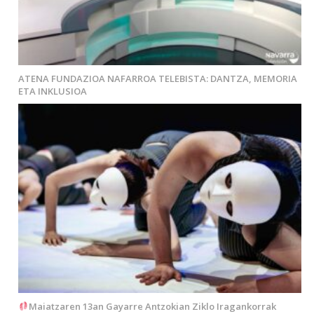
ATENA FUNDAZIOA NAFARROA TELEBISTA: DANTZA, MEMORIA
ETA INKLUSIOA
Maiatzaren 13an Gayarre Antzokian Ziklo Iragankorrak