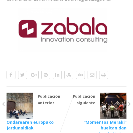
Publicación
Publicación
anterior
siguiente
Ondarearen europako
“Momentos Meraki”
Jardunaldiak
bueltan dan