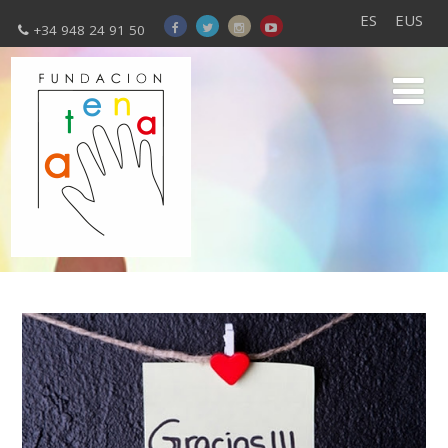
ES
EUS
+34 948 24 91 50