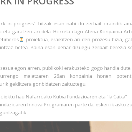
RK IN PROGRESS
k in progress” hitzak esan nahi du zerbait oraindik am
a eta garatzen ari dela. Horrela dago Atena Konpainia Arti
sefímeros
proiektua, eraikitzen ari den prozesu bizia, ga
untzaz betea. Baina esan behar dizuegu zerbait berezia so
ozesua egon arren, publikoki erakusteko gogo handia dute. 
hurrengo maiatzaren 26an konpainia honen potentzi
urik gelditzera gonbidatzen zaituztegu.
roiektu hau Nafarroako Kutxa Fundazioaren eta “la Caixa”
undazioaren Innova Programaren parte da, eskerrik asko z
aguntzagatik