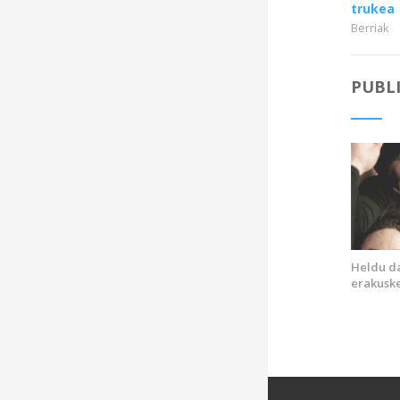
trukea
Berriak
PUBL
Heldu d
erakuske