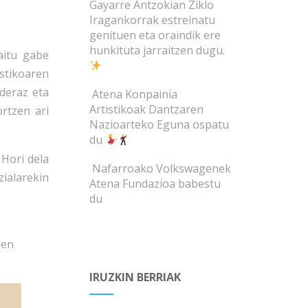
Gayarre Antzokian Ziklo
Iragankorrak estreinatu
genituen eta oraindik ere
hunkituta jarraitzen dugu.
aitu gabe
stikoaren
lderaz eta
Atena Konpainia
Artistikoak Dantzaren
rtzen ari
Nazioarteko Eguna ospatu
du
Hori dela
Nafarroako Volkswagenek
alarekin
Atena Fundazioa babestu
du
uen
IRUZKIN BERRIAK