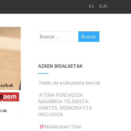
ES
EUS
AZKEN BIDALKETAK
Heldu da erakusketa berria!
ATENA FUNDAZIOA
NAFARROA TELEBISTA:
DANTZA, MEMORIA ETA
INKLUSIOA
Maiatzaren 13an