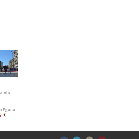
ainia
o Eguna