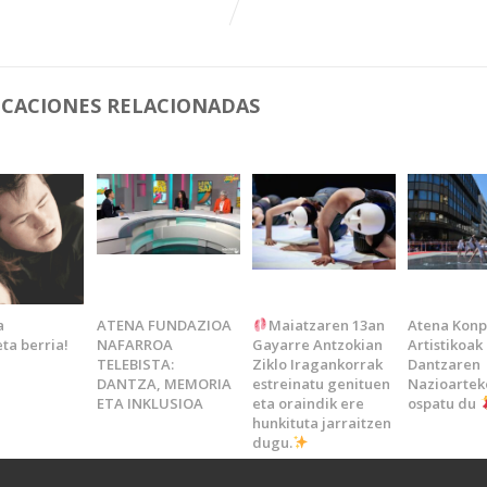
ICACIONES RELACIONADAS
a
ATENA FUNDAZIOA
Maiatzaren 13an
Atena Konp
ta berria!
NAFARROA
Gayarre Antzokian
Artistikoak
TELEBISTA:
Ziklo Iragankorrak
Dantzaren
DANTZA, MEMORIA
estreinatu genituen
Nazioartek
ETA INKLUSIOA
eta oraindik ere
ospatu du
hunkituta jarraitzen
dugu.