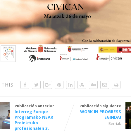
 THIS
Publicación anterior
Publicación siguiente
Interreg Europe
WORK IN PROGRESS
Programako NEAR
EGINDA!
Proiektuko
Berriak
profesionalen 3.