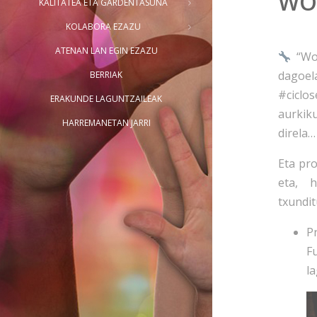
WO
KALITATEA ETA GARDENTASUNA
KOLABORA EZAZU
ATENAN LAN EGIN EZAZU
“Wor
dagoel
BERRIAK
#ciclo
ERAKUNDE LAGUNTZAILEAK
aurkik
HARREMANETAN JARRI
direla…
Eta pr
eta, 
txundit
P
F
l