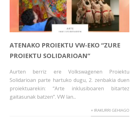
ATENAKO PROIEKTU VW-EKO “ZURE
PROIEKTU SOLIDARIOAN”
Aurten berriz ere Volkswagenen Proiektu
Solidarioan parte hartuko dugu, 2. zenbakia duen
proiektuarekin: “Arte inklusiboaren bitartez
gaitasunak batzen”. VW lan...
+ IRAKURRI GEHIAGO