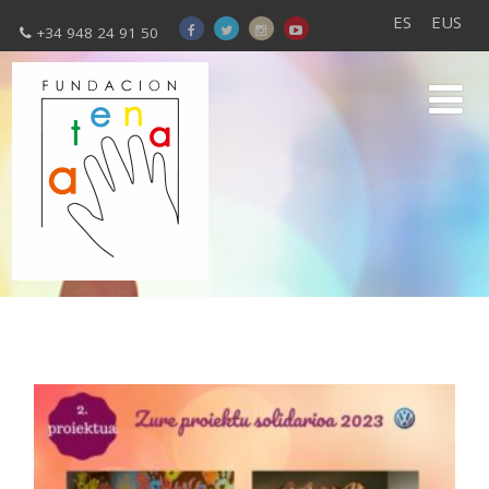
ES
EUS
+34 948 24 91 50