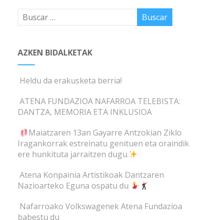
AZKEN BIDALKETAK
Heldu da erakusketa berria!
ATENA FUNDAZIOA NAFARROA TELEBISTA:
DANTZA, MEMORIA ETA INKLUSIOA
Maiatzaren 13an Gayarre Antzokian Ziklo
Iragankorrak estreinatu genituen eta oraindik
ere hunkituta jarraitzen dugu.
Atena Konpainia Artistikoak Dantzaren
Nazioarteko Eguna ospatu du
Nafarroako Volkswagenek Atena Fundazioa
babestu du