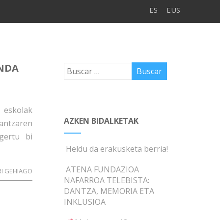
ES
EUS
NDA
 eskolak
AZKEN BIDALKETAK
ntzaren
gertu bi
Heldu da erakusketa berria!
ATENA FUNDAZIOA
RI GEHIAGO
NAFARROA TELEBISTA:
DANTZA, MEMORIA ETA
INKLUSIOA