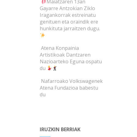
Maiatzaren 13an
Gayarre Antzokian Ziklo
Iragankorrak estreinatu
genituen eta oraindik ere
hunkituta jarraitzen dugu.
Atena Konpainia
Artistikoak Dantzaren
Nazioarteko Eguna ospatu
du
Nafarroako Volkswagenek
Atena Fundazioa babestu
du
IRUZKIN BERRIAK