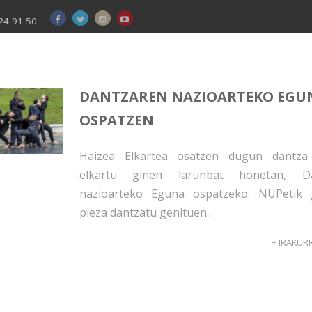
24 91 50
DANTZAREN NAZIOARTEKO EGU
OSPATZEN
Haizea Elkartea osatzen dugun dantza
elkartu ginen larunbat honetan, Da
nazioarteko Eguna ospatzeko. NUPetik 
pieza dantzatu genituen...
+ IRAKUR