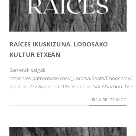
RAÍCES IKUSKIZUNA. LODOSAKO
KULTUR ETXEAN
Sarrerak salgai:
https://es.patronbase.com/_Lodosa/Seats/ChooseMyO
prod_id=2322&perf_id=1&section_id=SALA&action=&se
+ IRAKURRI GEHIAGO