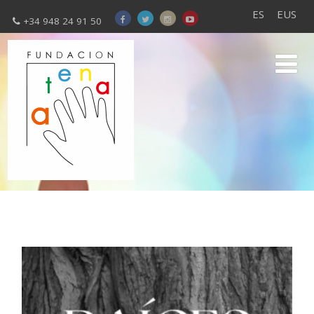
ES
EUS
+34 948 24 91 50