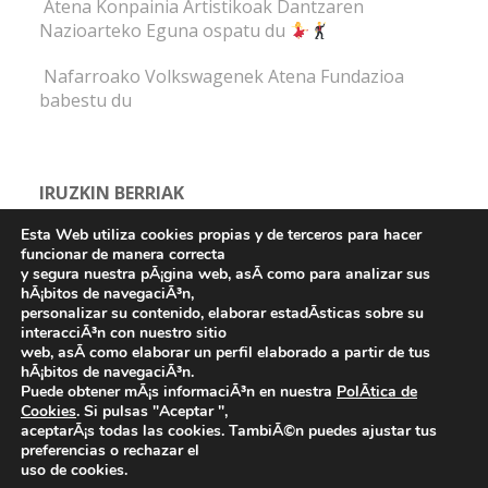
Atena Konpainia Artistikoak Dantzaren
Nazioarteko Eguna ospatu du
Nafarroako Volkswagenek Atena Fundazioa
babestu du
IRUZKIN BERRIAK
Esta Web utiliza cookies propias y de terceros para hacer
funcionar de manera correcta
y segura nuestra pÃ¡gina web, asÃ­ como para analizar sus
hÃ¡bitos de navegaciÃ³n,
personalizar su contenido, elaborar estadÃ­sticas sobre su
interacciÃ³n con nuestro sitio
Fundación Atena -
web, asÃ­ como elaborar un perfil elaborado a partir de tus
hÃ¡bitos de navegaciÃ³n.
Aviso legal y Política de privacidad
-
Política de cookies
Puede obtener mÃ¡s informaciÃ³n en nuestra
PolÃ­tica de
Cookies
. Si pulsas "Aceptar ",
©
2025 Todos los derechos reservados
aceptarÃ¡s todas las cookies. TambiÃ©n puedes ajustar tus
preferencias o rechazar el
uso de cookies.