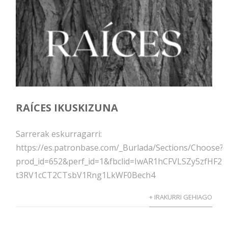
RAÍCES IKUSKIZUNA
Sarrerak eskurragarri:
https://es.patronbase.com/_Burlada/Sections/Choose?
prod_id=652&perf_id=1&fbclid=IwAR1hCFVLSZy5zfHF2g
t3RV1cCT2CTsbV1Rng1LkWF0Bech4
+ IRAKURRI GEHIAGO