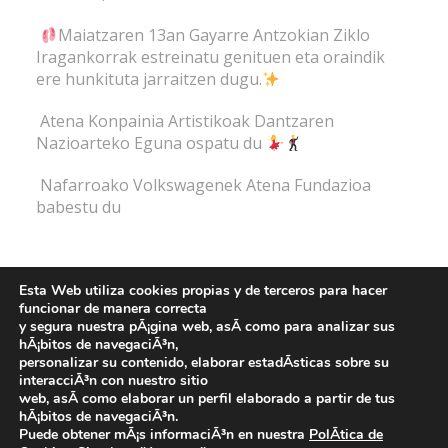
Maiatzaren 13an Gayarre Antzokian Ziklo
Iragankorrak estreinatu genituen eta oraindik
ere hunkituta jarraitzen dugu.
Atena Konpainia Artistikoak Dantzaren
Nazioarteko Eguna ospatu du
Nafarroako Volkswagenek Atena Fundazioa
babestu du
IRUZKIN BERRIAK
Esta Web utiliza cookies propias y de terceros para hacer
funcionar de manera correcta
y segura nuestra pÃ¡gina web, asÃ­ como para analizar sus
hÃ¡bitos de navegaciÃ³n,
personalizar su contenido, elaborar estadÃ­sticas sobre su
interacciÃ³n con nuestro sitio
Fundación Atena -
web, asÃ­ como elaborar un perfil elaborado a partir de tus
hÃ¡bitos de navegaciÃ³n.
Aviso legal y Política de privacidad
-
Política de cookies
Puede obtener mÃ¡s informaciÃ³n en nuestra
PolÃ­tica de