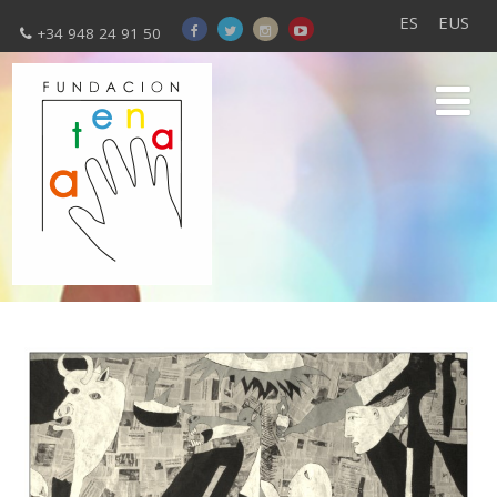
ES
EUS
+34 948 24 91 50