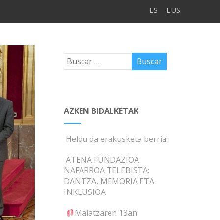
ES
EUS
AZKEN BIDALKETAK
Heldu da erakusketa berria!
ATENA FUNDAZIOA
NAFARROA TELEBISTA:
DANTZA, MEMORIA ETA
INKLUSIOA
Maiatzaren 13an