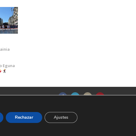
ainia
o Eguna
Rechazar
Ajustes