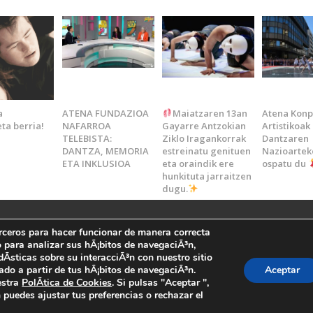
a
ATENA FUNDAZIOA
Maiatzaren 13an
Atena Konp
ta berria!
NAFARROA
Gayarre Antzokian
Artistikoak
TELEBISTA:
Ziklo Iragankorrak
Dantzaren
DANTZA, MEMORIA
estreinatu genituen
Nazioartek
ETA INKLUSIOA
eta oraindik ere
ospatu du
hunkituta jarraitzen
dugu.
 Atena -
erceros para hacer funcionar de manera correcta
 para analizar sus hÃ¡bitos de navegaciÃ³n,
dÃ­sticas sobre su interacciÃ³n con nuestro sitio
 y Política de privacidad
-
Política de cookies
ado a partir de tus hÃ¡bitos de navegaciÃ³n.
Aceptar
estra
PolÃ­tica de Cookies
. Si pulsas "Aceptar ",
os los derechos reservados
puedes ajustar tus preferencias o rechazar el