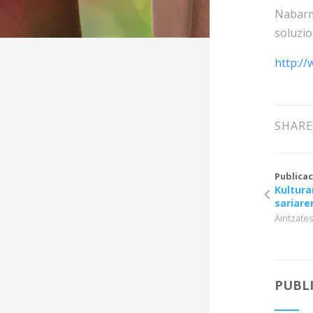
Nabar
soluzio
http:/
SHARE
Publicac
Kultura
sariare
Aintzate
PUBL