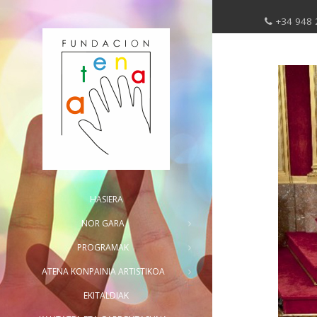
+34 948 
HASIERA
NOR GARA
PROGRAMAK
ATENA KONPAINIA ARTISTIKOA
EKITALDIAK