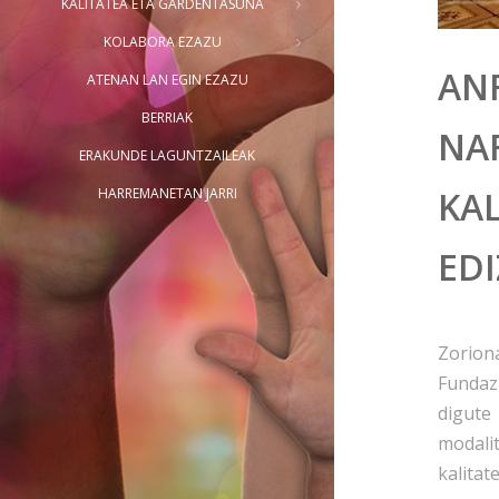
KALITATEA ETA GARDENTASUNA
KOLABORA EZAZU
AN
ATENAN LAN EGIN EZAZU
BERRIAK
NA
ERAKUNDE LAGUNTZAILEAK
KAL
HARREMANETAN JARRI
ED
Zorion
Fundaz
digute
modal
kalitat