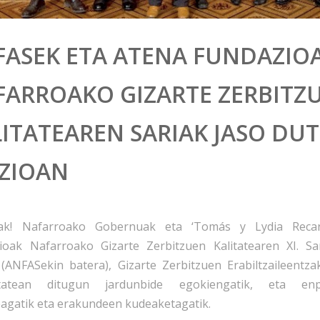
FASEK ETA ATENA FUNDAZIOA
FARROAKO GIZARTE ZERBITZ
ITATEAREN SARIAK JASO DUTE
IZIOAN
ak! Nafarroako Gobernuak eta ‘Tomás y Lydia Recari
ioak Nafarroako Gizarte Zerbitzuen Kalitatearen XI. S
 (ANFASekin batera), Gizarte Zerbitzuen Erabiltzaileentza
itatean ditugun jardunbide egokiengatik, eta enp
eagatik eta erakundeen kudeaketagatik.