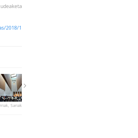
udeaketa
ias/2018/12/14/Entrega+XIPremio+a+la+Calidad+de+los+Serv
,
rriak
Sariak