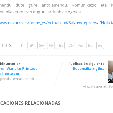
mendu dute gure antolamendu, komunikazio eta k
en bilaketan izan dugun jardunbide egokia.
/www.navarra.es/home_es/Actualidad/Sala+de+prensa/Notic
 THIS
ión anterior
Publicación siguiente
ren Vianako Printzea
Reconcilia zigilua
n hautagai
,
,
spenak
Berriak
Sariak
,
Aintzatespenak
Be
ICACIONES RELACIONADAS