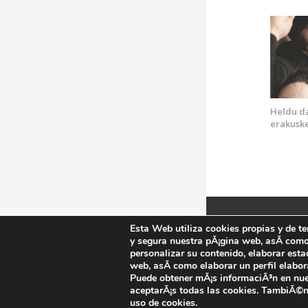
Heldu d
erakuske
Fundación
Esta Web utiliza cookies propias y de t
y segura nuestra pÃ¡gina web, asÃ­ como
personalizar su contenido, elaborar esta
Aviso legal
web, asÃ­ como elaborar un perfil elabor
Puede obtener mÃ¡s informaciÃ³n en nu
©
2025 Tod
aceptarÃ¡s todas las cookies. TambiÃ©n 
uso de cookies.