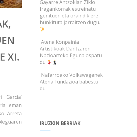
Gayarre Antzokian Ziklo
Iragankorrak estreinatu
genituen eta oraindik ere
K,
hunkituta jarraitzen dugu.
UEN
Atena Konpainia
Artistikoak Dantzaren
 XI.
Nazioarteko Eguna ospatu
du
Nafarroako Volkswagenek
Atena Fundazioa babestu
du
 García’
aria eman
ko Arreta
leguaren
IRUZKIN BERRIAK