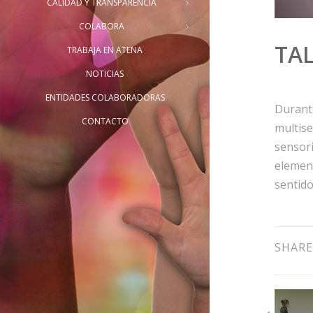
CALIDAD Y TRANSPARENCIA
COLABORA
TA
TRABAJA EN ATENA
NOTICIAS
ENTIDADES COLABORADORAS
Durant
CONTACTO
multis
sensor
elemen
sentido
SHARE