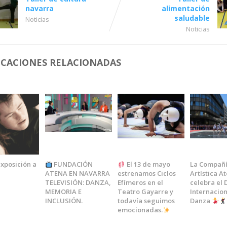
navarra
alimentación
saludable
Noticias
Noticias
ICACIONES RELACIONADAS
xposición a
FUNDACIÓN
El 13 de mayo
La Compañ
ATENA EN NAVARRA
estrenamos Ciclos
Artística A
TELEVISIÓN: DANZA,
Efímeros en el
celebra el 
MEMORIA E
Teatro Gayarre y
Internacion
INCLUSIÓN.
todavía seguimos
Danza
emocionadas.