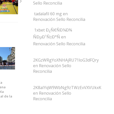
Sello Reconcilia
tadalafil 60 mg
en
Renovación Sello Reconcilia
1xbet Ð¿Ñ€ÑÐ¼Ð¾
ÑÐµÐ¹Ñ‡Ð°Ñ
en
Renovación Sello Reconcilia
2KGzWRgYoXNHAjRU71loG3dFQry
en
Renovación Sello
Reconcilia
ía
2K8aIYqW9WbNg9zTWzEvVXVUkxK
tena
Día
en
Renovación Sello
al de la
Reconcilia