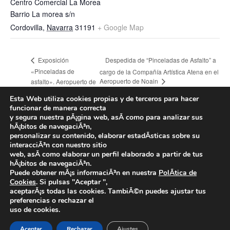
Centro Comercial La Morea
Barrio La morea s/n
Cordovilla
,
Navarra
31191
+ Google Map
Despedida de “Pinceladas de Asfalto” a
Exposición
«Pinceladas de
cargo de la Compañía Artística Atena en el
Aeropuerto de Noain
asfalto». Aeropuerto de
Noáin
Esta Web utiliza cookies propias y de terceros para hacer
funcionar de manera correcta
y segura nuestra pÃ¡gina web, asÃ­ como para analizar sus
hÃ¡bitos de navegaciÃ³n,
personalizar su contenido, elaborar estadÃ­sticas sobre su
interacciÃ³n con nuestro sitio
Fundación Atena -
web, asÃ­ como elaborar un perfil elaborado a partir de tus
hÃ¡bitos de navegaciÃ³n.
Aviso legal y Política de privacidad
-
Política de cookies
Puede obtener mÃ¡s informaciÃ³n en nuestra
PolÃ­tica de
Cookies
. Si pulsas "Aceptar ",
©
2025 Todos los derechos reservados
aceptarÃ¡s todas las cookies. TambiÃ©n puedes ajustar tus
preferencias o rechazar el
uso de cookies.
Aceptar
Rechazar
Ajustes