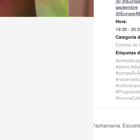
30 30Europ
septiembre
30Europe/M
Hora:
19:30 - 20:
Categoría 
Eventos de 
Etiquetas d
#arteydisca
#atena #dis
#compaÃ±Ã­a
#navarraesc
#culturanav
#ProgramaI
#InnovaCult
Exposición Pachamama. Escuela 