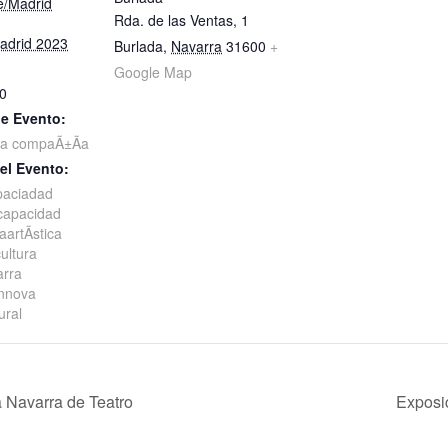
e/Madrid
Rda. de las Ventas, 1
adrid 2023
Burlada
,
Navarra
31600
+
Google Map
30
de Evento:
la compaÃ±Ã­a
el Evento:
paciadad
capacidad
artÃ­stica
ultura
arra
nnova
ural
Navarra de Teatro
Exposi