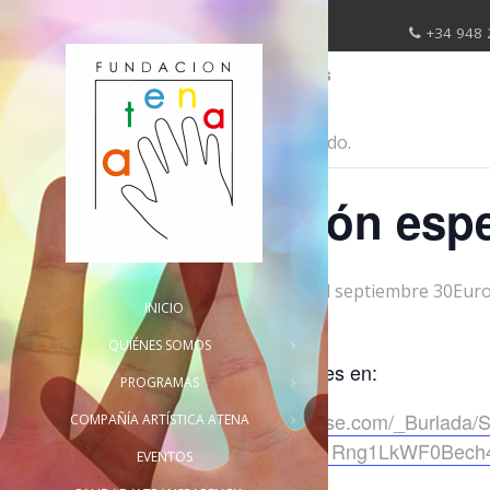
+34 948 
« Todos los Eventos
Este evento ha pasado.
Actuación esp
30 30Europe/Madrid septiembre 30Euro
INICIO
QUIÉNES SOMOS
Entradas disponibles en:
PROGRAMAS
https://es.patronbase.com/_Burlad
COMPAÑÍA ARTÍSTICA ATENA
t3RV1cCT2CTsbV1Rng1LkWF0Bech
EVENTOS