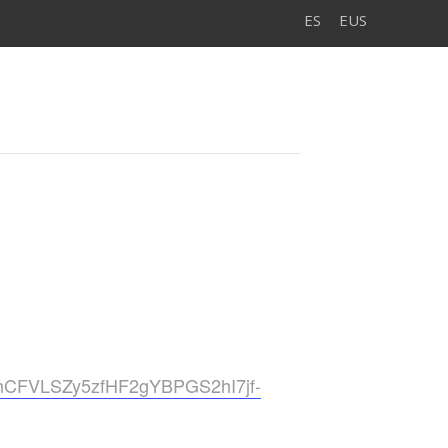
ES
EUS
R1hCFVLSZy5zfHF2gYBPGS2hI7jf-