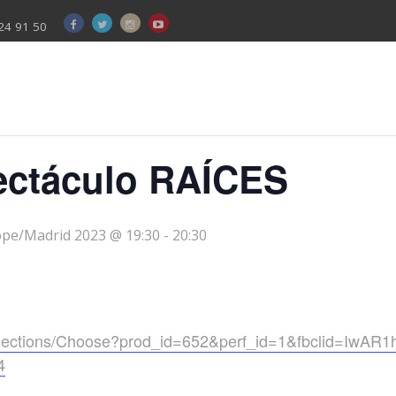
24 91 50
ectáculo RAÍCES
pe/Madrid 2023 @ 19:30
-
20:30
a/Sections/Choose?prod_id=652&perf_id=1&fbclid=IwA
4