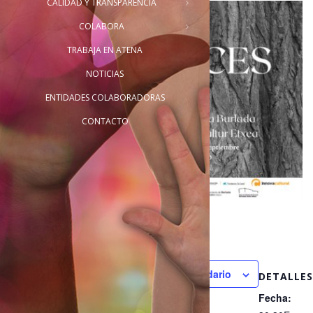
CALIDAD Y TRANSPARENCIA
COLABORA
TRABAJA EN ATENA
NOTICIAS
ENTIDADES COLABORADORAS
CONTACTO
Añadir al calendario
DETALLES
Fecha: